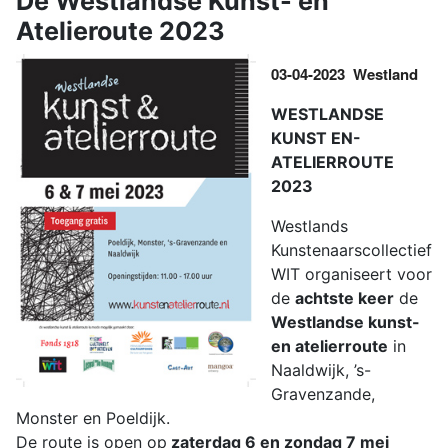
De Westlandse Kunst- en
Atelieroute 2023
03-04-2023 Westland
WESTLANDSE
KUNST EN-
ATELIERROUTE
2023
Westlands
Kunstenaarscollectief
WIT organiseert voor
de
achtste keer
de
Westlandse kunst-
en atelierroute
in
Naaldwijk, ’s-
Gravenzande,
Monster en Poeldijk.
De route is open op
zaterdag 6 en zondag 7 mei