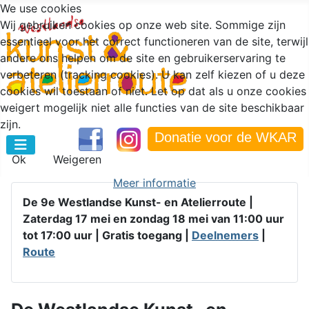
We use cookies
Wij gebruiken cookies op onze web site. Sommige zijn
essentieel voor het correct functioneren van de site, terwijl
andere ons helpen om de site en gebruikerservaring te
verbeteren (tracking cookies). U kan zelf kiezen of u deze
cookies wil toestaan of niet. Let op dat als u onze cookies
weigert mogelijk niet alle functies van de site beschikbaar
zijn.
Donatie voor de WKAR
Ok
Weigeren
Meer informatie
De 9e Westlandse Kunst- en Atelierroute |
Zaterdag 17 mei en zondag 18 mei van 11:00 uur
tot 17:00 uur |
Gratis toegang |
Deelnemers
|
Route