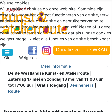
We use cookies
Wij gebruiken cookies op onze web site. Sommige zijn
essentieel voor het correct functioneren van de site, terwijl
andere ons helpen om de site en gebruikerservaring te
verbeteren (tracking cookies). U kan zelf kiezen of u deze
cookies wil toestaan of niet. Let op dat als u onze cookies
weigert mogelijk niet alle functies van de site beschikbaar
zijn.
Donatie voor de WKAR
Ok
Weigeren
Meer informatie
De 9e Westlandse Kunst- en Atelierroute |
Zaterdag 17 mei en zondag 18 mei van 11:00 uur
tot 17:00 uur |
Gratis toegang |
Deelnemers
|
Route