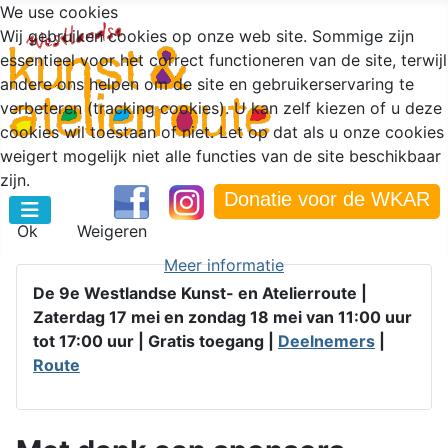
We use cookies
Wij gebruiken cookies op onze web site. Sommige zijn
essentieel voor het correct functioneren van de site, terwijl
andere ons helpen om de site en gebruikerservaring te
verbeteren (tracking cookies). U kan zelf kiezen of u deze
cookies wil toestaan of niet. Let op dat als u onze cookies
weigert mogelijk niet alle functies van de site beschikbaar
zijn.
Donatie voor de WKAR
Ok
Weigeren
Meer informatie
De 9e Westlandse Kunst- en Atelierroute |
Zaterdag 17 mei en zondag 18 mei van 11:00 uur
tot 17:00 uur |
Gratis toegang |
Deelnemers
|
Route