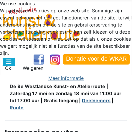
We use cookies
Wij gebruiken cookies op onze web site. Sommige zijn
essentieel voor het correct functioneren van de site, terwijl
andere ons helpen om de site en gebruikerservaring te
verbeteren (tracking cookies). U kan zelf kiezen of u deze
cookies wil toestaan of niet. Let op dat als u onze cookies
weigert mogelijk niet alle functies van de site beschikbaar
zijn.
Donatie voor de WKAR
Ok
Weigeren
Meer informatie
De 9e Westlandse Kunst- en Atelierroute |
Zaterdag 17 mei en zondag 18 mei van 11:00 uur
tot 17:00 uur |
Gratis toegang |
Deelnemers
|
Route