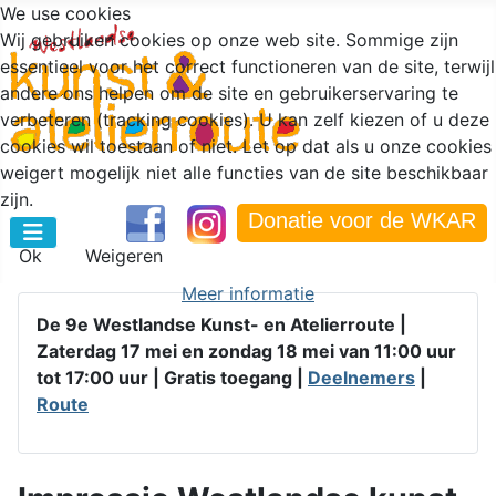
We use cookies
Wij gebruiken cookies op onze web site. Sommige zijn
essentieel voor het correct functioneren van de site, terwijl
andere ons helpen om de site en gebruikerservaring te
verbeteren (tracking cookies). U kan zelf kiezen of u deze
cookies wil toestaan of niet. Let op dat als u onze cookies
weigert mogelijk niet alle functies van de site beschikbaar
zijn.
Donatie voor de WKAR
Ok
Weigeren
Meer informatie
De 9e Westlandse Kunst- en Atelierroute |
Zaterdag 17 mei en zondag 18 mei van 11:00 uur
tot 17:00 uur |
Gratis toegang |
Deelnemers
|
Route